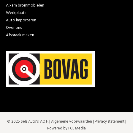
Aixam brommobielen
Werkplaats
Auto importeren
Over ons
Afspraak maken
© 2025 Sels Auto's V.O.F. |
Algemene voorwaarden
|
Privacy statement
|
Powered by FCL Media