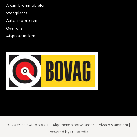
Aixam brommobielen
Werkplaats
Auto importeren
Over ons
Afspraak maken
© 2025 Sels Auto's V.O.F. |
Algemene voorwaarden
|
Privacy statement
|
Powered by FCL Media