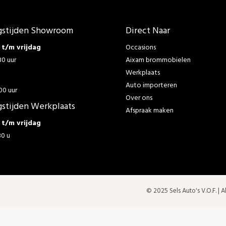
stijden Showroom
Direct Naar
t/m vrijdag
Occasions
30 uur
Aixam brommobielen
Werkplaats
g
Auto importeren
00 uur
Over ons
stijden Werkplaats
Afspraak maken
t/m vrijdag
30 u
© 2025 Sels Auto's V.O.F. |
A