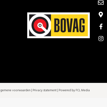
lgemene voorwaarden
|
Privacy statement
| Powered by FCL Media