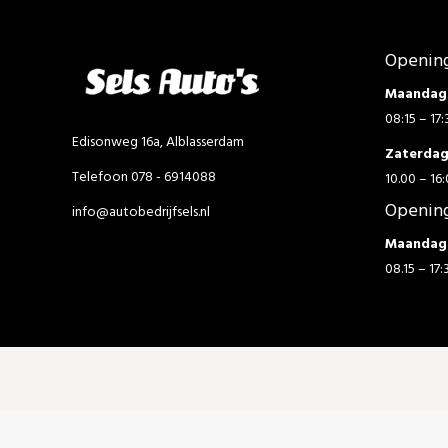
Opening
Maandag 
08:15 – 17:
Edisonweg 16a, Alblasserdam
Zaterda
Telefoon 078 - 6914088
10.00 – 16:
Opening
info@autobedrijfsels.nl
Maandag 
08.15 – 17: