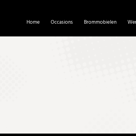
Home
Home
Occasions
Occasions
Brommobielen
Brommobielen
Wer
Wer