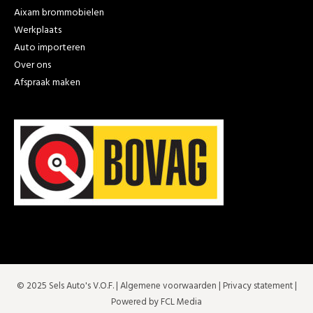
Aixam brommobielen
Werkplaats
Auto importeren
Over ons
Afspraak maken
© 2025 Sels Auto's V.O.F. |
Algemene voorwaarden
|
Privacy statement
|
Powered by FCL Media