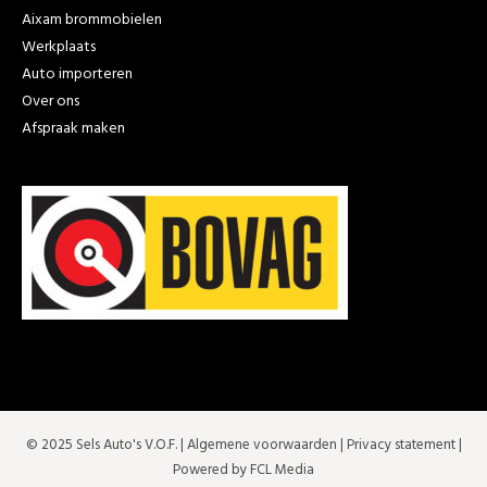
Aixam brommobielen
Werkplaats
Auto importeren
Over ons
Afspraak maken
© 2025 Sels Auto's V.O.F. |
Algemene voorwaarden
|
Privacy statement
|
Powered by FCL Media