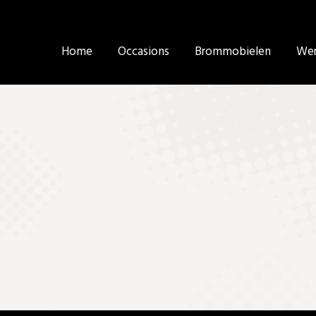
Home
Home
Occasions
Occasions
Brommobielen
Brommobielen
Wer
Wer