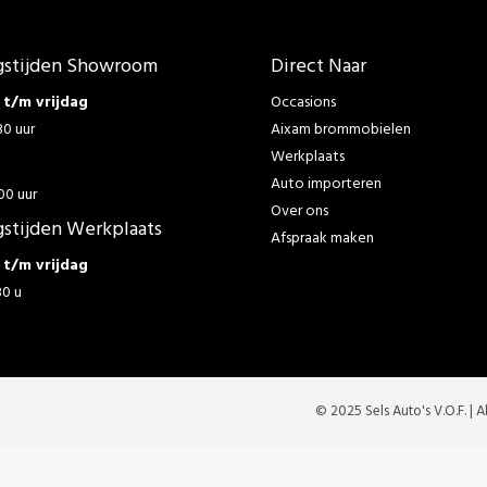
stijden Showroom
Direct Naar
t/m vrijdag
Occasions
30 uur
Aixam brommobielen
Werkplaats
g
Auto importeren
00 uur
Over ons
stijden Werkplaats
Afspraak maken
t/m vrijdag
30 u
© 2025 Sels Auto's V.O.F. |
A