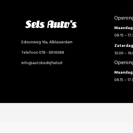
Opening
Maandag 
08:15 – 17:
Edisonweg 16a, Alblasserdam
Zaterda
Telefoon 078 - 6914088
10.00 – 16:
Opening
info@autobedrijfsels.nl
Maandag 
08.15 – 17: