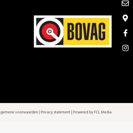
lgemene voorwaarden
|
Privacy statement
| Powered by FCL Media