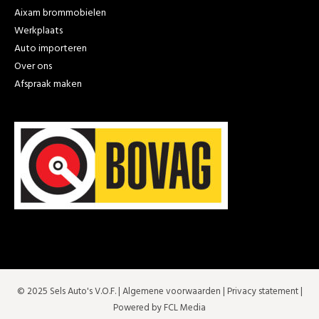
Aixam brommobielen
Werkplaats
Auto importeren
Over ons
Afspraak maken
© 2025 Sels Auto's V.O.F. |
Algemene voorwaarden
|
Privacy statement
|
Powered by FCL Media