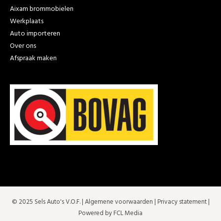
Aixam brommobielen
Werkplaats
Auto importeren
Over ons
Afspraak maken
© 2025 Sels Auto's V.O.F. |
Algemene voorwaarden
|
Privacy statement
|
Powered by FCL Media