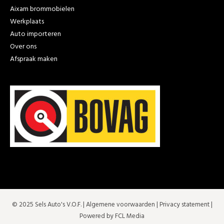
Aixam brommobielen
Werkplaats
Auto importeren
Over ons
Afspraak maken
© 2025 Sels Auto's V.O.F. |
Algemene voorwaarden
|
Privacy statement
|
Powered by FCL Media