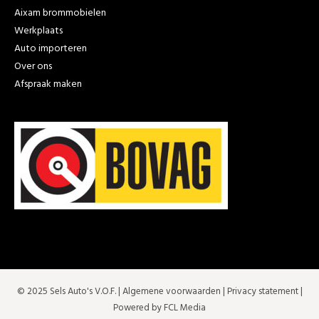
Aixam brommobielen
Werkplaats
Auto importeren
Over ons
Afspraak maken
© 2025 Sels Auto's V.O.F. |
Algemene voorwaarden
|
Privacy statement
|
Powered by FCL Media