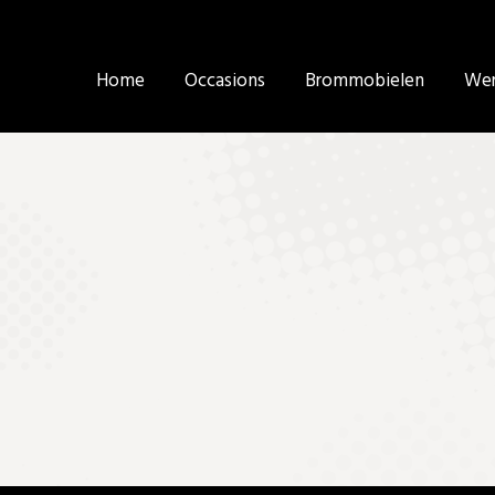
Home
Home
Occasions
Occasions
Brommobielen
Brommobielen
Wer
Wer