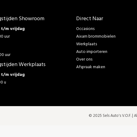
stijden Showroom
Direct Naar
t/m vrijdag
Occasions
30 uur
Aixam brommobielen
Werkplaats
g
Auto importeren
00 uur
Over ons
stijden Werkplaats
Afspraak maken
t/m vrijdag
30 u
© 2025 Sels Auto's V.O.F. |
A