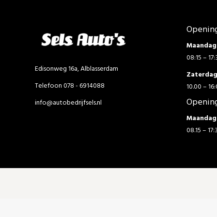
Opening
Maandag 
08:15 – 17:
Edisonweg 16a, Alblasserdam
Zaterda
Telefoon 078 - 6914088
10.00 – 16:
Opening
info@autobedrijfsels.nl
Maandag 
08.15 – 17: