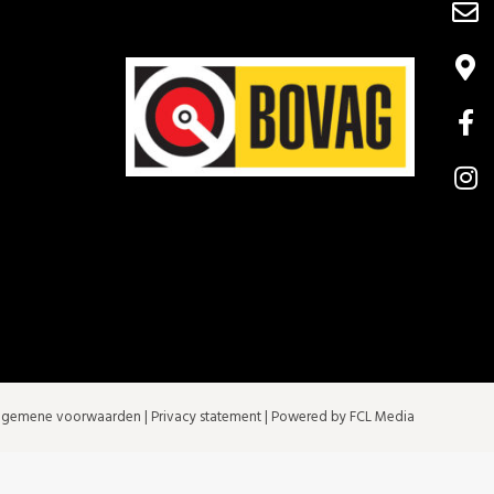
lgemene voorwaarden
|
Privacy statement
| Powered by FCL Media