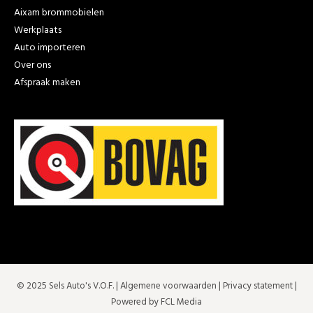
Aixam brommobielen
Werkplaats
Auto importeren
Over ons
Afspraak maken
© 2025 Sels Auto's V.O.F. |
Algemene voorwaarden
|
Privacy statement
|
Powered by FCL Media