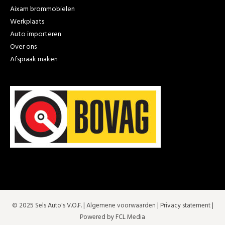
Aixam brommobielen
Werkplaats
Auto importeren
Over ons
Afspraak maken
© 2025 Sels Auto's V.O.F. |
Algemene voorwaarden
|
Privacy statement
|
Powered by FCL Media