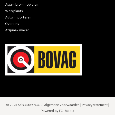
Aixam brommobielen
Werkplaats
Auto importeren
Over ons
Afspraak maken
© 2025 Sels Auto's V.O.F. |
Algemene voorwaarden
|
Privacy statement
|
Powered by FCL Media