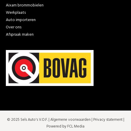
Aixam brommobielen
Werkplaats
Auto importeren
Over ons
Afspraak maken
© 2025 Sels Auto's V.O.F. |
Algemene voorwaarden
|
Privacy statement
|
Powered by FCL Media