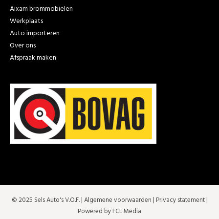
Aixam brommobielen
Werkplaats
Auto importeren
Over ons
Afspraak maken
© 2025 Sels Auto's V.O.F. |
Algemene voorwaarden
|
Privacy statement
|
Powered by FCL Media