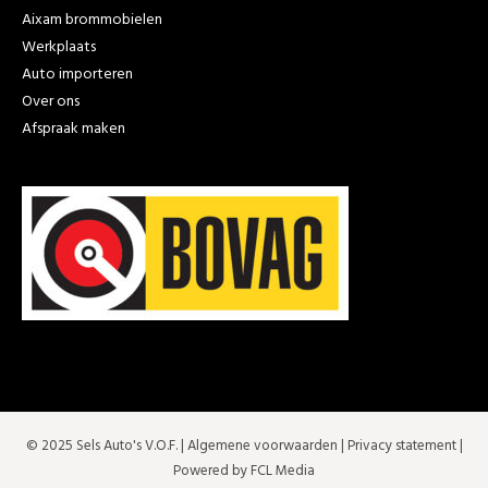
Aixam brommobielen
Werkplaats
Auto importeren
Over ons
Afspraak maken
© 2025 Sels Auto's V.O.F. |
Algemene voorwaarden
|
Privacy statement
|
Powered by FCL Media