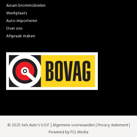
Aixam brommobielen
Werkplaats
Auto importeren
Over ons
Afspraak maken
© 2025 Sels Auto's V.O.F. |
Algemene voorwaarden
|
Privacy statement
|
Powered by FCL Media