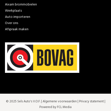
Aixam brommobielen
Werkplaats
Auto importeren
Over ons
Afspraak maken
© 2025 Sels Auto's V.O.F. |
Algemene voorwaarden
|
Privacy statement
|
Powered by FCL Media