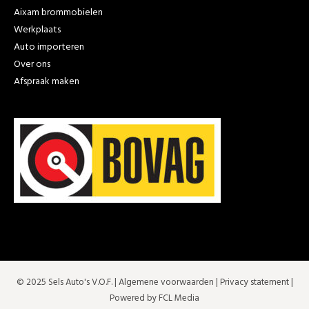
Aixam brommobielen
Werkplaats
Auto importeren
Over ons
Afspraak maken
© 2025 Sels Auto's V.O.F. |
Algemene voorwaarden
|
Privacy statement
|
Powered by FCL Media