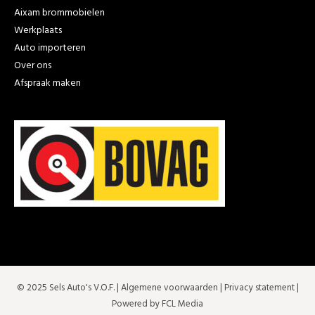
Aixam brommobielen
Werkplaats
Auto importeren
Over ons
Afspraak maken
© 2025 Sels Auto's V.O.F. |
Algemene voorwaarden
|
Privacy statement
|
Powered by FCL Media