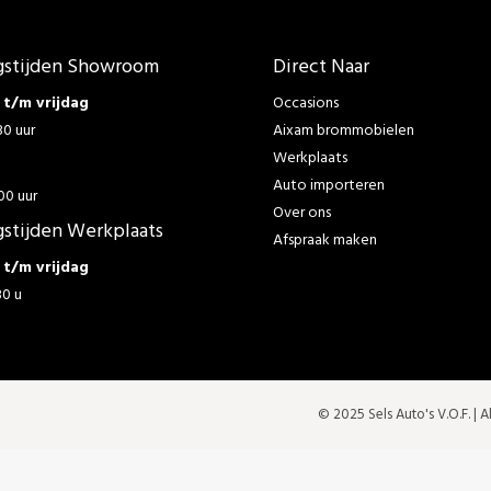
stijden Showroom
Direct Naar
t/m vrijdag
Occasions
30 uur
Aixam brommobielen
Werkplaats
g
Auto importeren
00 uur
Over ons
stijden Werkplaats
Afspraak maken
t/m vrijdag
30 u
© 2025 Sels Auto's V.O.F. |
A