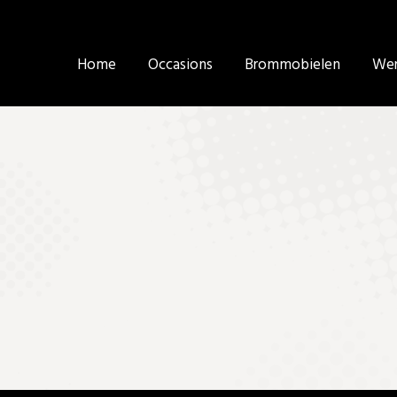
Home
Home
Occasions
Occasions
Brommobielen
Brommobielen
Wer
Wer