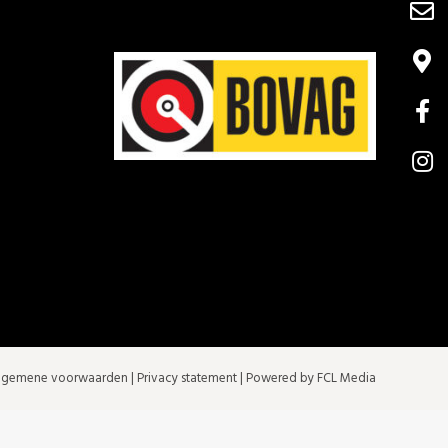
lgemene voorwaarden
|
Privacy statement
| Powered by FCL Media