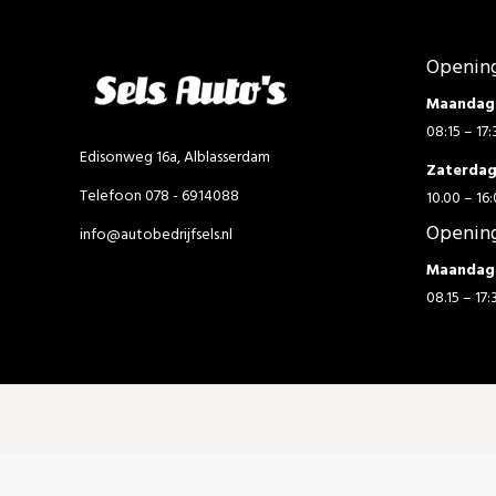
Opening
Maandag 
08:15 – 17:
Edisonweg 16a, Alblasserdam
Zaterda
Telefoon 078 - 6914088
10.00 – 16:
Opening
info@autobedrijfsels.nl
Maandag 
08.15 – 17: