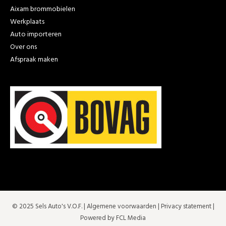
Aixam brommobielen
Werkplaats
Auto importeren
Over ons
Afspraak maken
© 2025 Sels Auto's V.O.F. |
Algemene voorwaarden
|
Privacy statement
|
Powered by FCL Media