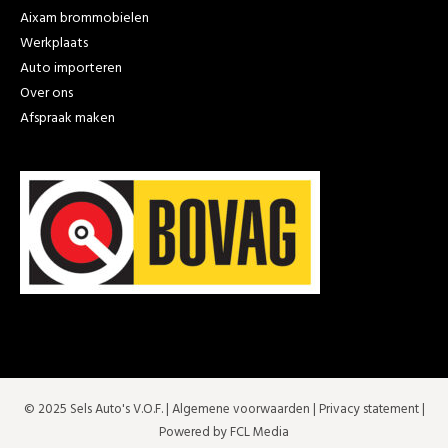
Aixam brommobielen
Werkplaats
Auto importeren
Over ons
Afspraak maken
© 2025 Sels Auto's V.O.F. |
Algemene voorwaarden
|
Privacy statement
|
Powered by FCL Media