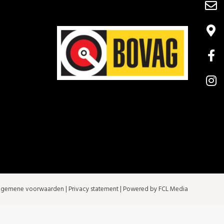
lgemene voorwaarden
|
Privacy statement
| Powered by FCL Media