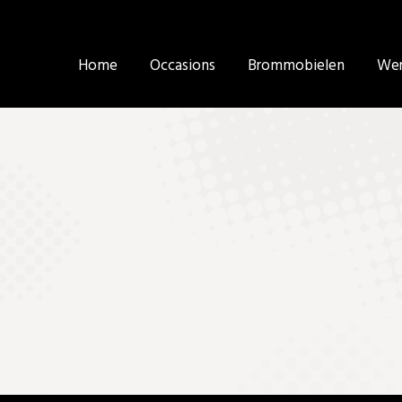
Home
Home
Occasions
Occasions
Brommobielen
Brommobielen
Wer
Wer