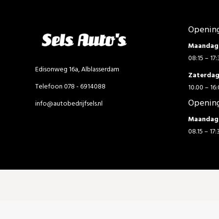
Opening
Maandag 
08:15 – 17:
Edisonweg 16a, Alblasserdam
Zaterda
Telefoon 078 - 6914088
10.00 – 16:
Opening
info@autobedrijfsels.nl
Maandag 
08.15 – 17: