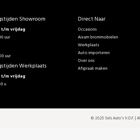
stijden Showroom
Direct Naar
t/m vrijdag
Occasions
30 uur
Aixam brommobielen
Werkplaats
g
Auto importeren
00 uur
Over ons
stijden Werkplaats
Afspraak maken
t/m vrijdag
30 u
© 2025 Sels Auto's V.O.F. |
A