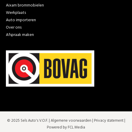
Aixam brommobielen
Werkplaats
Auto importeren
Over ons
Afspraak maken
© 2025 Sels Auto's V.O.F. |
Algemene voorwaarden
|
Privacy statement
|
Powered by FCL Media