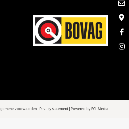
lgemene voorwaarden
|
Privacy statement
| Powered by FCL Media