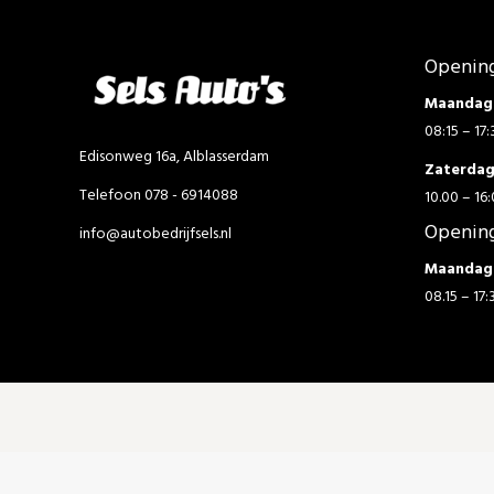
Opening
Maandag 
08:15 – 17:
Edisonweg 16a, Alblasserdam
Zaterda
Telefoon 078 - 6914088
10.00 – 16:
Opening
info@autobedrijfsels.nl
Maandag 
08.15 – 17: