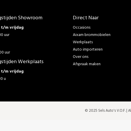
stijden Showroom
Direct Naar
t/m vrijdag
Occasions
30 uur
Aixam brommobielen
Werkplaats
g
Auto importeren
00 uur
Over ons
stijden Werkplaats
Afspraak maken
t/m vrijdag
30 u
© 2025 Sels Auto's V.O.F. |
A