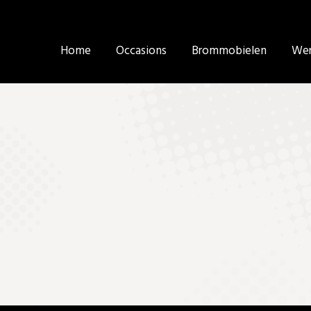
Home
Home
Occasions
Occasions
Brommobielen
Brommobielen
Wer
Wer