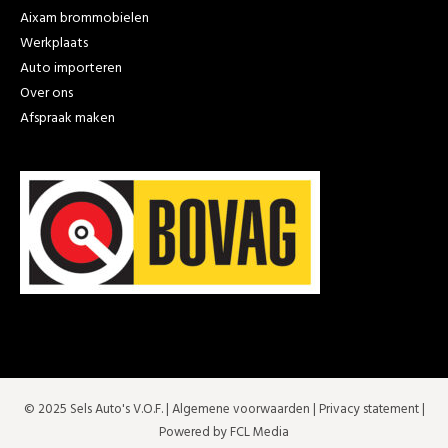
Aixam brommobielen
Werkplaats
Auto importeren
Over ons
Afspraak maken
© 2025 Sels Auto's V.O.F. |
Algemene voorwaarden
|
Privacy statement
|
Powered by FCL Media