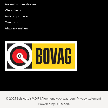
Aixam brommobielen
Werkplaats
Auto importeren
Over ons
Afspraak maken
© 2025 Sels Auto's V.O.F. |
Algemene voorwaarden
|
Privacy statement
|
Powered by FCL Media