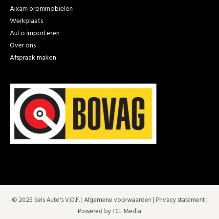
Aixam brommobielen
Werkplaats
Auto importeren
Over ons
Afspraak maken
© 2025 Sels Auto's V.O.F. |
Algemene voorwaarden
|
Privacy statement
|
Powered by FCL Media