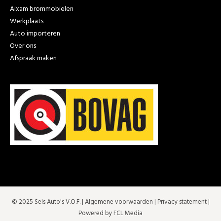
Aixam brommobielen
Werkplaats
Auto importeren
Over ons
Afspraak maken
© 2025 Sels Auto's V.O.F. |
Algemene voorwaarden
|
Privacy statement
|
Powered by FCL Media