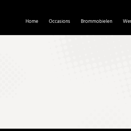
Home
Home
Occasions
Occasions
Brommobielen
Brommobielen
Wer
Wer