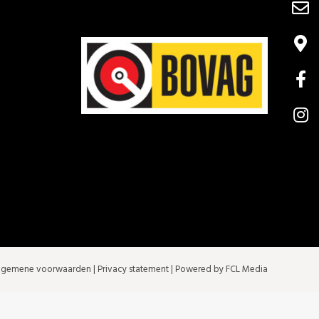
lgemene voorwaarden
|
Privacy statement
| Powered by FCL Media