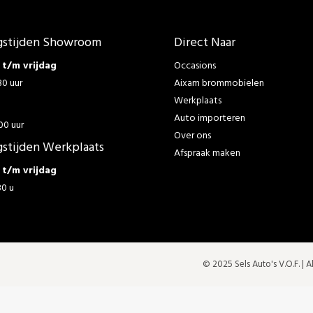
stijden Showroom
Direct Naar
t/m vrijdag
Occasions
30 uur
Aixam brommobielen
Werkplaats
g
Auto importeren
00 uur
Over ons
stijden Werkplaats
Afspraak maken
t/m vrijdag
30 u
© 2025 Sels Auto's V.O.F. |
A