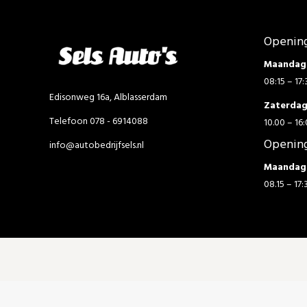
Opening
Maandag 
08:15 – 17:
Edisonweg 16a, Alblasserdam
Zaterda
Telefoon 078 - 6914088
10.00 – 16:
Opening
info@autobedrijfsels.nl
Maandag 
08.15 – 17: