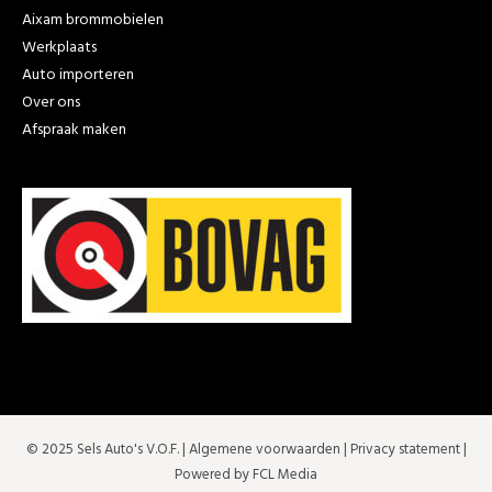
Aixam brommobielen
Werkplaats
Auto importeren
Over ons
Afspraak maken
© 2025 Sels Auto's V.O.F. |
Algemene voorwaarden
|
Privacy statement
|
Powered by FCL Media