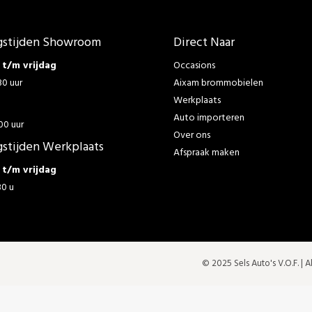
stijden Showroom
Direct Naar
t/m vrijdag
Occasions
30 uur
Aixam brommobielen
Werkplaats
g
Auto importeren
00 uur
Over ons
stijden Werkplaats
Afspraak maken
t/m vrijdag
30 u
© 2025 Sels Auto's V.O.F. |
A