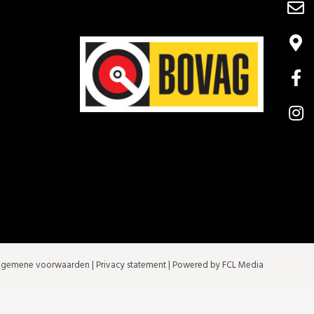
lgemene voorwaarden
|
Privacy statement
| Powered by FCL Media