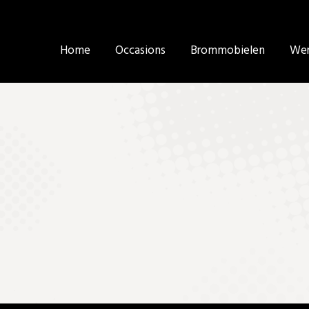
Home
Home
Occasions
Occasions
Brommobielen
Brommobielen
Wer
Wer