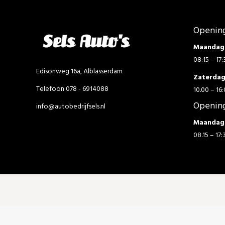
Opening
Maandag 
08:15 – 17:
Edisonweg 16a, Alblasserdam
Zaterda
Telefoon 078 - 6914088
10.00 – 16:
Opening
info@autobedrijfsels.nl
Maandag 
08.15 – 17: