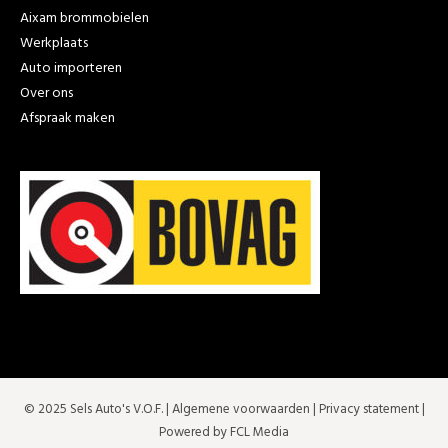
Aixam brommobielen
Werkplaats
Auto importeren
Over ons
Afspraak maken
© 2025 Sels Auto's V.O.F. |
Algemene voorwaarden
|
Privacy statement
|
Powered by FCL Media