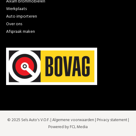
Aixam brommobielen
Werkplaats
Auto importeren
Over ons
Afspraak maken
© 2025 Sels Auto's V.O.F. |
Algemene voorwaarden
|
Privacy statement
|
Powered by FCL Media