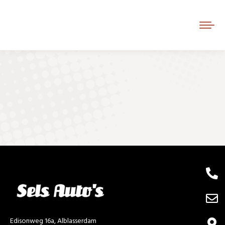
Je bent hier:
Edisonweg 16a, Alblasserdam