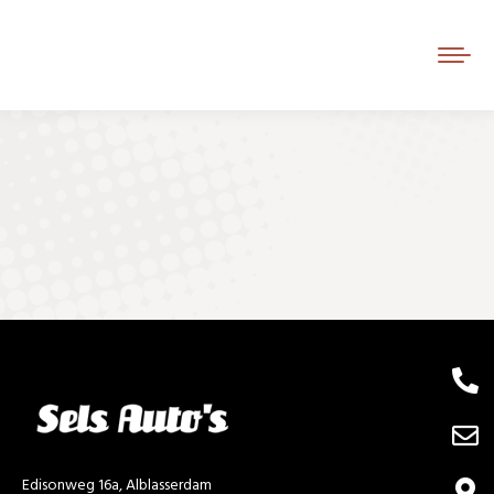
Je bent hier:
Edisonweg 16a, Alblasserdam