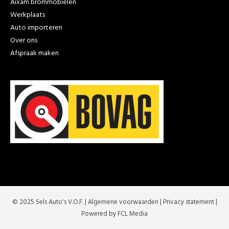
Aixam brommobielen
Werkplaats
Auto importeren
Over ons
Afspraak maken
© 2025 Sels Auto's V.O.F. |
Algemene voorwaarden
|
Privacy statement
|
Powered by FCL Media