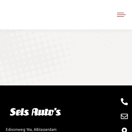
Je bent hier:
Edisonweg 16a, Alblasserdam