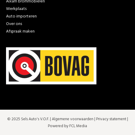
Aixam brommobielen
Werkplaats
Auto importeren
Over ons
Afspraak maken
© 2025 Sels Auto's V.O.F. |
Algemene voorwaarden
|
Privacy statement
|
Powered by FCL Media