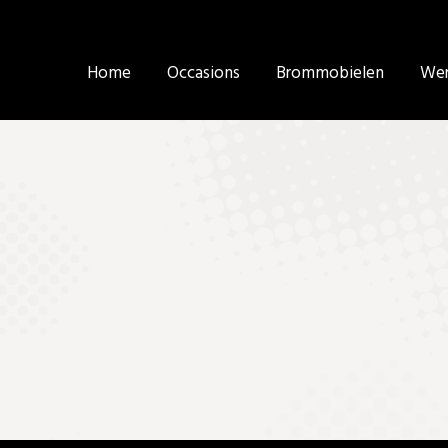
Home
Home
Occasions
Occasions
Brommobielen
Brommobielen
Wer
Wer