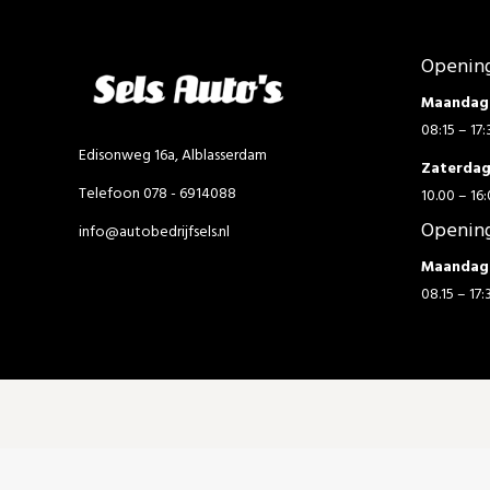
Opening
Maandag 
08:15 – 17:
Edisonweg 16a, Alblasserdam
Zaterda
Telefoon 078 - 6914088
10.00 – 16:
Opening
info@autobedrijfsels.nl
Maandag 
08.15 – 17: