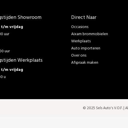
stijden Showroom
Direct Naar
t/m vrijdag
Occasions
30 uur
Aixam brommobielen
Werkplaats
g
Auto importeren
00 uur
Over ons
stijden Werkplaats
Afspraak maken
t/m vrijdag
30 u
© 2025 Sels Auto's V.O.F. |
A