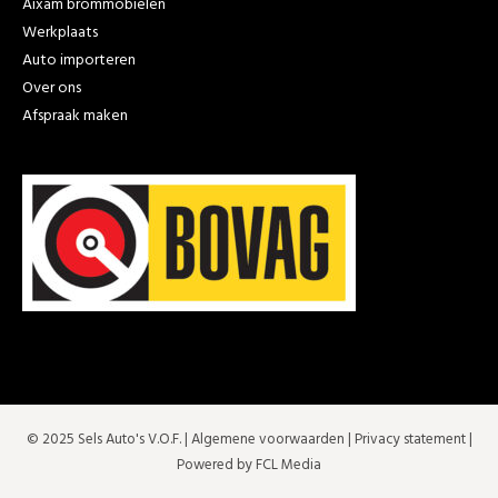
Aixam brommobielen
Werkplaats
Auto importeren
Over ons
Afspraak maken
© 2025 Sels Auto's V.O.F. |
Algemene voorwaarden
|
Privacy statement
|
Powered by FCL Media