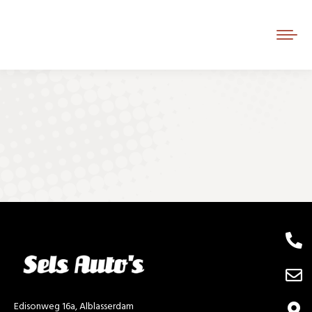
Je bent hier:
Edisonweg 16a, Alblasserdam