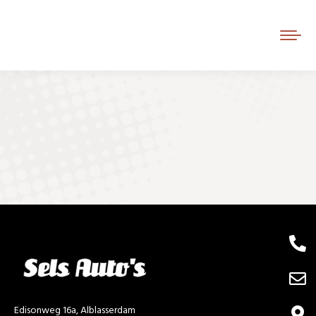
Je bent hier:
Edisonweg 16a, Alblasserdam