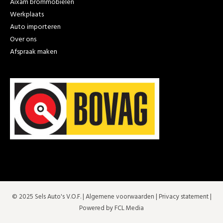
Aixam brommobielen
Werkplaats
Auto importeren
Over ons
Afspraak maken
© 2025 Sels Auto's V.O.F. |
Algemene voorwaarden
|
Privacy statement
|
Powered by FCL Media