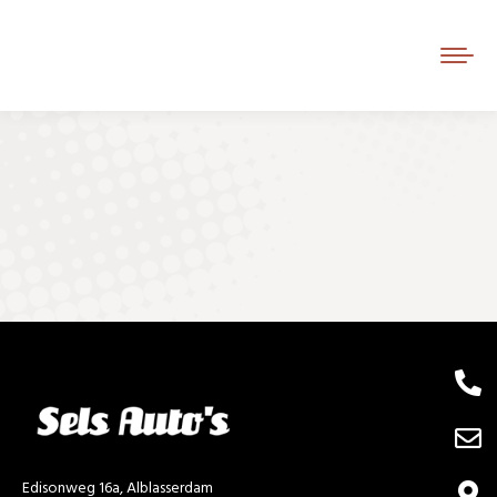
Je bent hier:
Edisonweg 16a, Alblasserdam