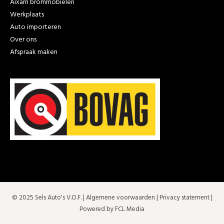
Aixam brommobielen
Werkplaats
Auto importeren
Over ons
Afspraak maken
© 2025 Sels Auto's V.O.F. |
Algemene voorwaarden
|
Privacy statement
|
Powered by FCL Media