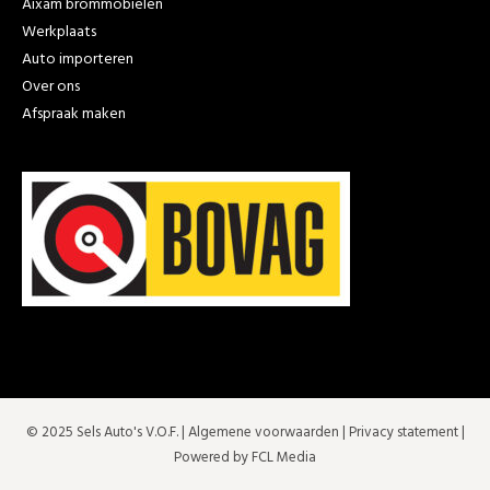
Aixam brommobielen
Werkplaats
Auto importeren
Over ons
Afspraak maken
© 2025 Sels Auto's V.O.F. |
Algemene voorwaarden
|
Privacy statement
|
Powered by FCL Media