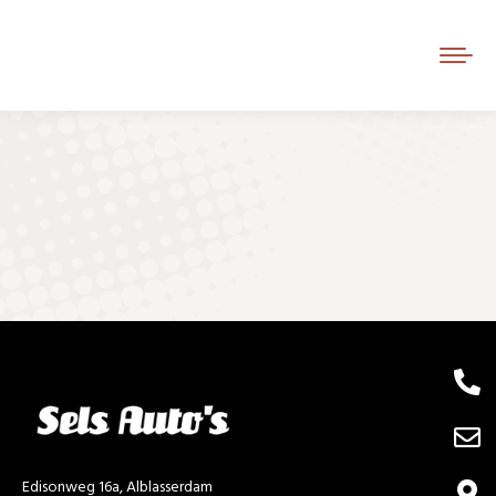
Je bent hier:
Edisonweg 16a, Alblasserdam