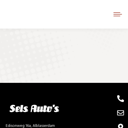
Je bent hier:
Edisonweg 16a, Alblasserdam