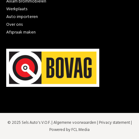
Aixam brommobielen
Werkplaats
Auto importeren
Over ons
Afspraak maken
© 2025 Sels Auto's V.O.F. |
Algemene voorwaarden
|
Privacy statement
|
Powered by FCL Media