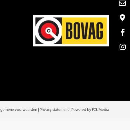
lgemene voorwaarden
|
Privacy statement
| Powered by FCL Media