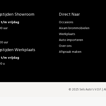
stijden Showroom
Direct Naar
t/m vrijdag
Occasions
30 uur
Aixam brommobielen
Werkplaats
g
Auto importeren
00 uur
Over ons
stijden Werkplaats
Afspraak maken
t/m vrijdag
30 u
© 2025 Sels Auto's V.O.F. |
A