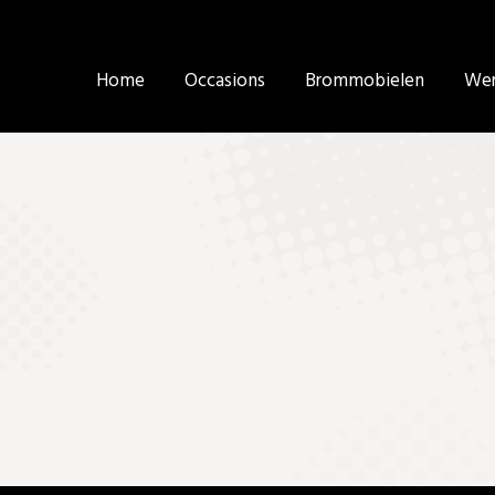
Home
Home
Occasions
Occasions
Brommobielen
Brommobielen
Wer
Wer