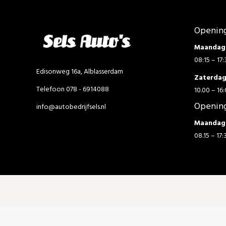
Opening
Maandag 
08:15 – 17:
Edisonweg 16a, Alblasserdam
Zaterda
Telefoon 078 - 6914088
10.00 – 16:
Opening
info@autobedrijfsels.nl
Maandag 
08.15 – 17: