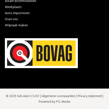
Aixam brommobielen
Werkplaats
Auto importeren
Over ons
Afspraak maken
© 2025 Sels Auto's V.O.F. |
Algemene voorwaarden
|
Privacy statement
|
Powered by FCL Media