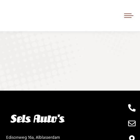
Je bent hier:
Edisonweg 16a, Alblasserdam