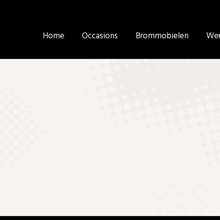
Home
Home
Occasions
Occasions
Brommobielen
Brommobielen
Wer
Wer