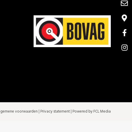
lgemene voorwaarden
|
Privacy statement
| Powered by FCL Media