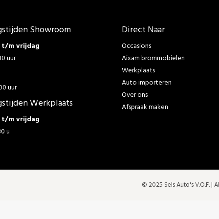
stijden Showroom
Direct Naar
t/m vrijdag
Occasions
30 uur
Aixam brommobielen
Werkplaats
g
Auto importeren
00 uur
Over ons
stijden Werkplaats
Afspraak maken
t/m vrijdag
30 u
© 2025 Sels Auto's V.O.F. |
A