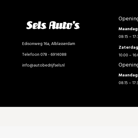
Opening
Maandag 
08:15 – 17:
Edisonweg 16a, Alblasserdam
Zaterda
Telefoon 078 - 6914088
10.00 – 16:
Opening
info@autobedrijfsels.nl
Maandag 
08.15 – 17: