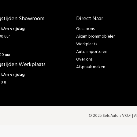
stijden Showroom
Direct Naar
t/m vrijdag
Occasions
30 uur
Aixam brommobielen
Werkplaats
g
Auto importeren
00 uur
Over ons
stijden Werkplaats
Afspraak maken
t/m vrijdag
30 u
© 2025 Sels Auto's V.O.F. |
A