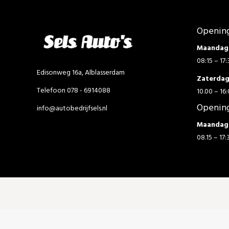
Opening
Maandag 
08:15 – 17:
Edisonweg 16a, Alblasserdam
Zaterda
Telefoon 078 - 6914088
10.00 – 16:
Opening
info@autobedrijfsels.nl
Maandag 
08.15 – 17: