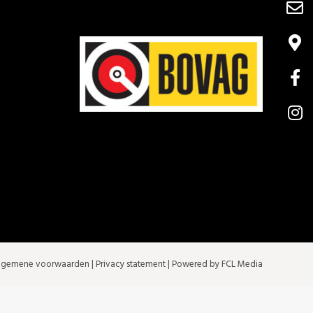
lgemene voorwaarden
|
Privacy statement
| Powered by FCL Media