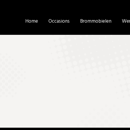
Home
Home
Occasions
Occasions
Brommobielen
Brommobielen
Wer
Wer