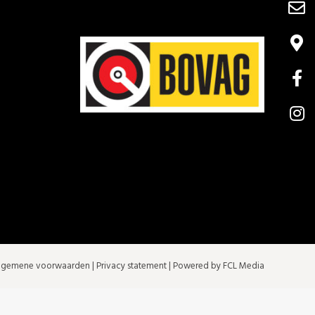
lgemene voorwaarden
|
Privacy statement
| Powered by FCL Media