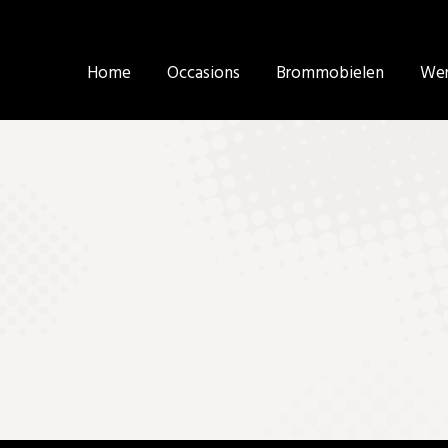
Home
Home
Occasions
Occasions
Brommobielen
Brommobielen
Wer
Wer