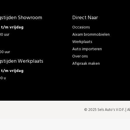
stijden Showroom
Direct Naar
t/m vrijdag
Occasions
30 uur
Aixam brommobielen
Werkplaats
g
Auto importeren
00 uur
Over ons
stijden Werkplaats
Afspraak maken
t/m vrijdag
30 u
© 2025 Sels Auto's V.O.F. |
A