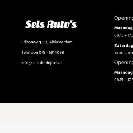
Opening
Maandag 
08:15 – 17:
Edisonweg 16a, Alblasserdam
Zaterda
Telefoon 078 - 6914088
10.00 – 16:
Opening
info@autobedrijfsels.nl
Maandag 
08.15 – 17: