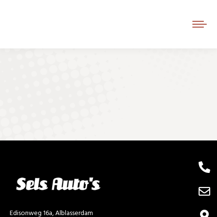
Je bent hier:
Edisonweg 16a, Alblasserdam