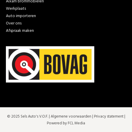
Aixam brommobielen
Werkplaats
Auto importeren
Over ons
Afspraak maken
© 2025 Sels Auto's V.O.F. |
Algemene voorwaarden
|
Privacy statement
|
Powered by FCL Media